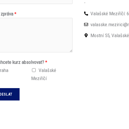
-
Valašské Meziříčí: 
 zpráva
*
valasske.mezirici@r
Mostní 55, Valašské
hcete kurz absolvovat?
*
raha
Valašské
Meziříčí
DESLAT