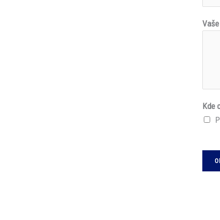
Vaše
Kde c
P
O