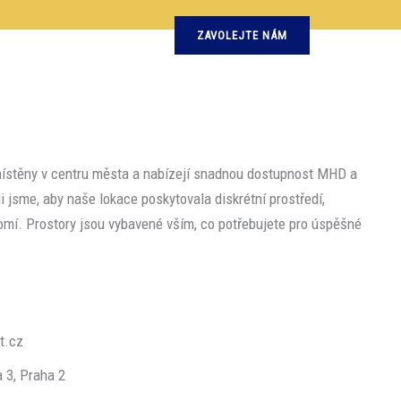
Lektorky
Kontakt
ZAVOLEJTE NÁM
ístěny v centru města a nabízejí snadnou dostupnost MHD a
ili jsme, aby naše lokace poskytovala diskrétní prostředí,
omí. Prostory jsou vybavené vším, co potřebujete pro úspěšné
t.cz
 3, Praha 2