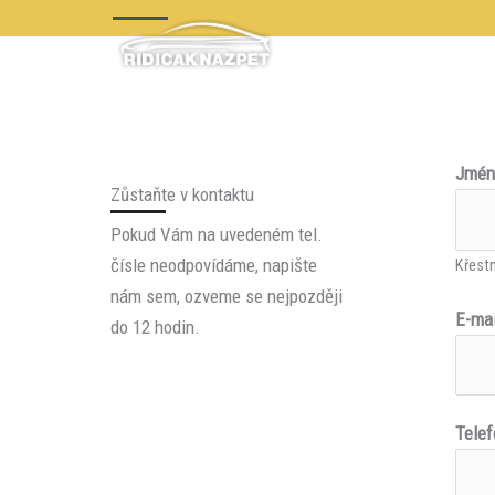
Přeskočit
na
obsah
Jmé
Zůstaňte v kontaktu
Pokud Vám na uvedeném tel.
čísle neodpovídáme, napište
Křest
nám sem, ozveme se nejpozději
E-ma
do 12 hodin.
Tele