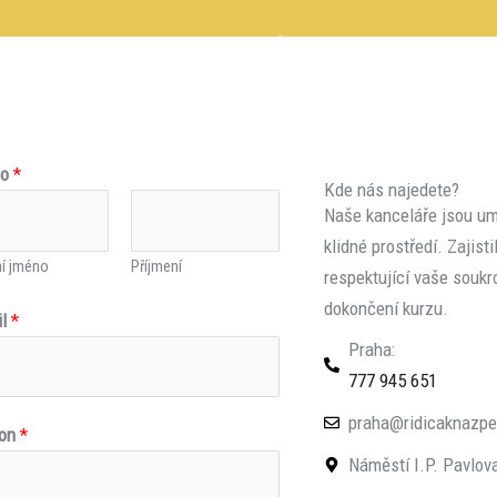
Domů
Jak program probíhá?
no
*
Kde nás najedete?
Naše kanceláře jsou um
klidné prostředí. Zajist
ní jméno
Příjmení
respektující vaše soukr
dokončení kurzu.
il
*
Praha:
777 945 651
praha@ridicaknazpe
fon
*
Náměstí I.P. Pavlova